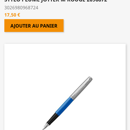
3026980968724
Prix
17,50 €
AJOUTER AU PANIER