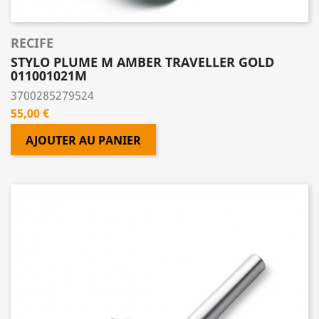
RECIFE
STYLO PLUME M AMBER TRAVELLER GOLD
011001021M
3700285279524
Prix
55,00 €
AJOUTER AU PANIER