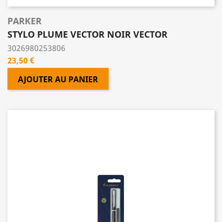
PARKER
STYLO PLUME VECTOR NOIR VECTOR
3026980253806
Prix
23,50 €
AJOUTER AU PANIER