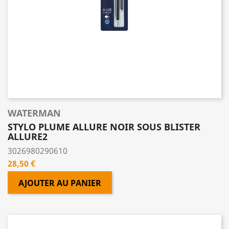
WATERMAN
STYLO PLUME ALLURE NOIR SOUS BLISTER
ALLURE2
3026980290610
Prix
28,50 €
AJOUTER AU PANIER