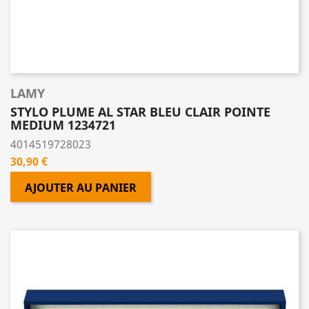
LAMY
STYLO PLUME AL STAR BLEU CLAIR POINTE
MEDIUM 1234721
4014519728023
Prix
30,90 €
AJOUTER AU PANIER