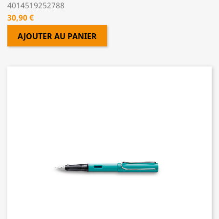
4014519252788
Prix
30,90 €
AJOUTER AU PANIER