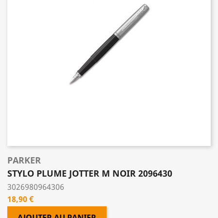
PARKER
STYLO PLUME JOTTER M NOIR 2096430
3026980964306
Prix
18,90 €
AJOUTER AU PANIER