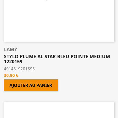
LAMY
STYLO PLUME AL STAR BLEU POINTE MEDIUM
1220159
4014519201595
Prix
30,90 €
AJOUTER AU PANIER