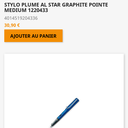
STYLO PLUME AL STAR GRAPHITE POINTE
MEDIUM 1220433
4014519204336
Prix
30,90 €
AJOUTER AU PANIER