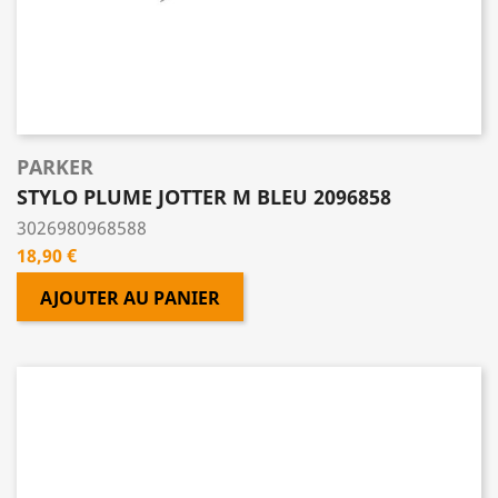
PARKER
STYLO PLUME JOTTER M BLEU 2096858
3026980968588
Prix
18,90 €
AJOUTER AU PANIER