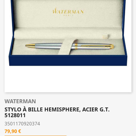
WATERMAN
STYLO À BILLE HEMISPHERE, ACIER G.T.
5128011
3501170920374
Prix
79,90 €