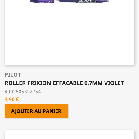
PILOT
ROLLER FRIXION EFFACABLE 0.7MM VIOLET
4902505322754
Prix
3,90 €
AJOUTER AU PANIER