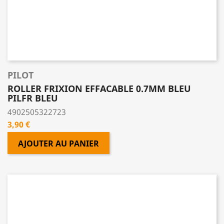
PILOT
ROLLER FRIXION EFFACABLE 0.7MM BLEU
PILFR BLEU
4902505322723
Prix
3,90 €
AJOUTER AU PANIER