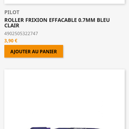
PILOT
ROLLER FRIXION EFFACABLE 0.7MM BLEU
CLAIR
4902505322747
Prix
3,90 €
AJOUTER AU PANIER