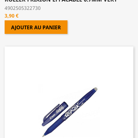
4902505322730
Prix
3,90 €
AJOUTER AU PANIER