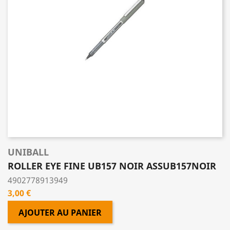
UNIBALL
ROLLER EYE FINE UB157 NOIR ASSUB157NOIR
4902778913949
Prix
3,00 €
AJOUTER AU PANIER