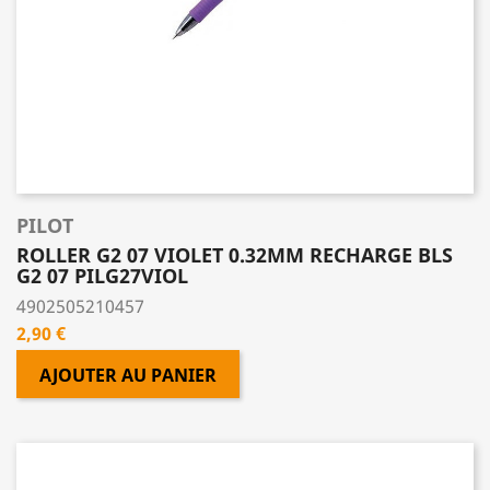
PILOT
ROLLER G2 07 VIOLET 0.32MM RECHARGE BLS
G2 07 PILG27VIOL
4902505210457
Prix
2,90 €
AJOUTER AU PANIER