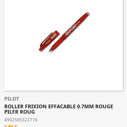
PILOT
ROLLER FRIXION EFFACABLE 0.7MM ROUGE
PILFR ROUG
4902505322716
Prix
3,90 €