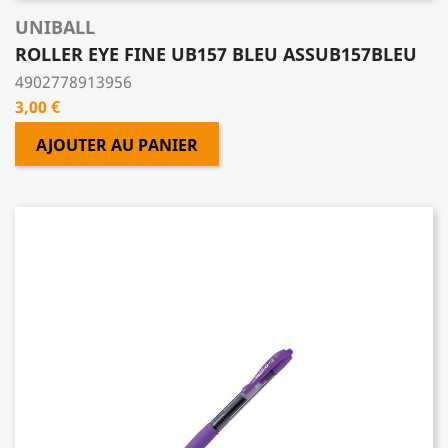
UNIBALL
ROLLER EYE FINE UB157 BLEU ASSUB157BLEU
4902778913956
Prix
3,00 €
AJOUTER AU PANIER