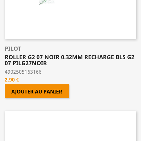
PILOT
ROLLER G2 07 NOIR 0.32MM RECHARGE BLS G2
07 PILG27NOIR
4902505163166
Prix
2,90 €
AJOUTER AU PANIER