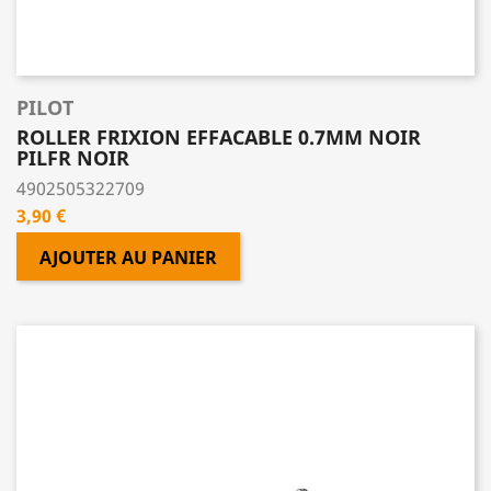
PILOT
ROLLER FRIXION EFFACABLE 0.7MM NOIR
PILFR NOIR
4902505322709
Prix
3,90 €
AJOUTER AU PANIER