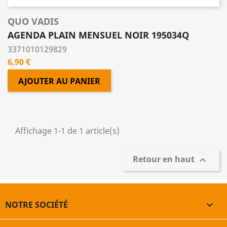
QUO VADIS
AGENDA PLAIN MENSUEL NOIR 195034Q
3371010129829
Prix
6,90 €
AJOUTER AU PANIER
Affichage 1-1 de 1 article(s)
Retour en haut

NOTRE SOCIÉTÉ
