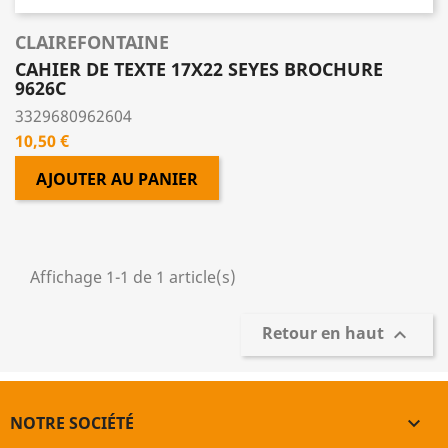
CLAIREFONTAINE
CAHIER DE TEXTE 17X22 SEYES BROCHURE
9626C
3329680962604
Prix
10,50 €
AJOUTER AU PANIER
Affichage 1-1 de 1 article(s)
Retour en haut

NOTRE SOCIÉTÉ
