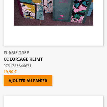
FLAME TREE
COLORIAGE KLIMT
9781786644671
Prix
19,90 €
AJOUTER AU PANIER