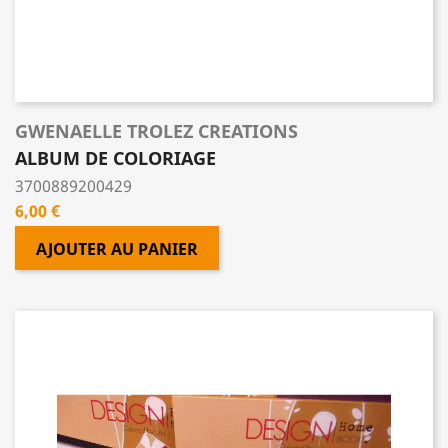
GWENAELLE TROLEZ CREATIONS
ALBUM DE COLORIAGE
3700889200429
Prix
6,00 €
AJOUTER AU PANIER