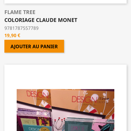
FLAME TREE
COLORIAGE CLAUDE MONET
9781787557789
Prix
19,90 €
AJOUTER AU PANIER