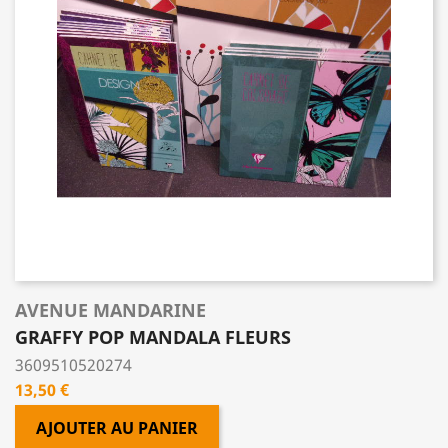
AVENUE MANDARINE
GRAFFY POP MANDALA FLEURS
3609510520274
Prix
13,50 €
AJOUTER AU PANIER