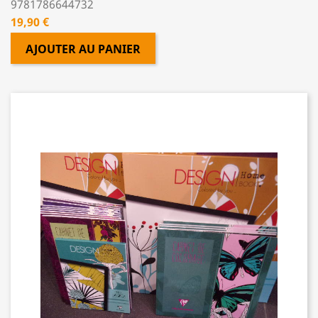
9781786644732
Prix
19,90 €
AJOUTER AU PANIER