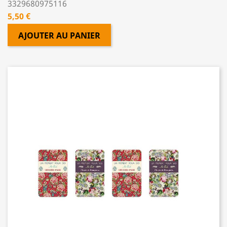
3329680975116
Prix
5,50 €
AJOUTER AU PANIER