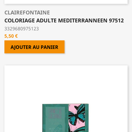
CLAIREFONTAINE
COLORIAGE ADULTE MEDITERRANNEEN 97512
3329680975123
Prix
5,50 €
AJOUTER AU PANIER