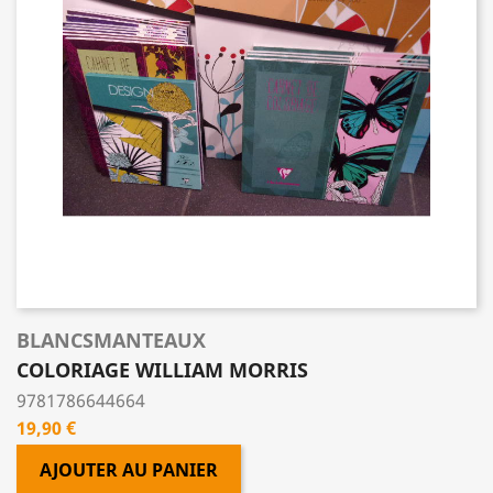
BLANCSMANTEAUX
COLORIAGE WILLIAM MORRIS
9781786644664
Prix
19,90 €
AJOUTER AU PANIER