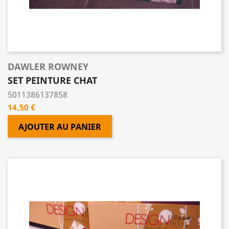
DAWLER ROWNEY
SET PEINTURE CHAT
5011386137858
Prix
14,50 €
AJOUTER AU PANIER