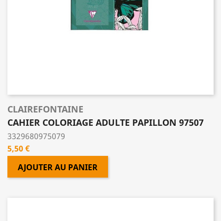
CLAIREFONTAINE
CAHIER COLORIAGE ADULTE PAPILLON 97507
3329680975079
Prix
5,50 €
AJOUTER AU PANIER