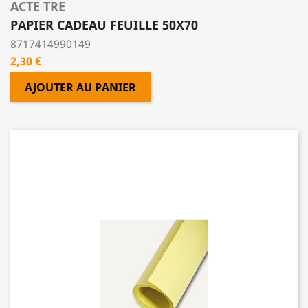
ACTE TRE
PAPIER CADEAU FEUILLE 50X70
8717414990149
Prix
2,30 €
AJOUTER AU PANIER