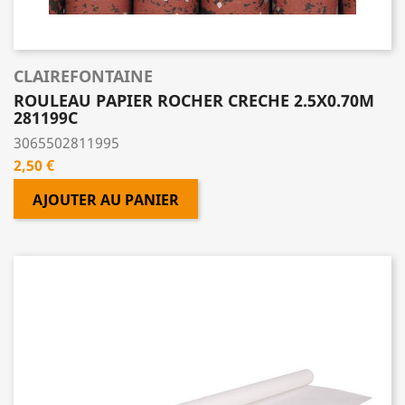
CLAIREFONTAINE
ROULEAU PAPIER ROCHER CRECHE 2.5X0.70M
281199C
3065502811995
Prix
2,50 €
AJOUTER AU PANIER