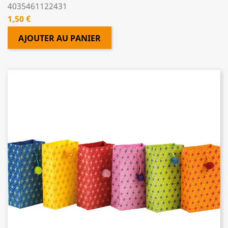
4035461122431
Prix
1,50 €
AJOUTER AU PANIER