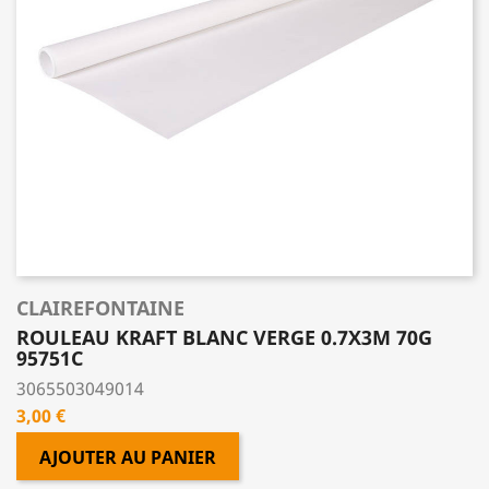
CLAIREFONTAINE
ROULEAU KRAFT BLANC VERGE 0.7X3M 70G
95751C
3065503049014
Prix
3,00 €
AJOUTER AU PANIER