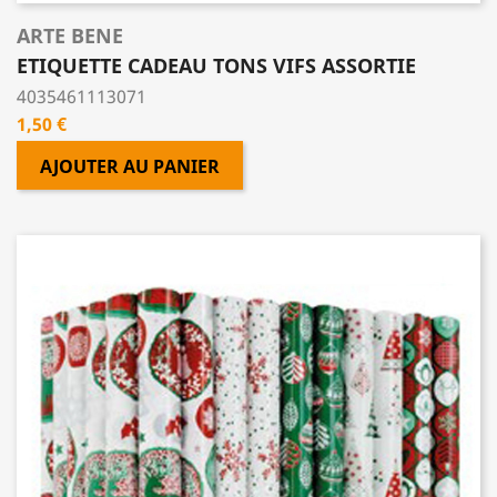
ARTE BENE
ETIQUETTE CADEAU TONS VIFS ASSORTIE
4035461113071
Prix
1,50 €
AJOUTER AU PANIER