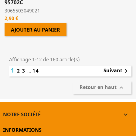
95702C
3065503049021
Prix
2,90 €
AJOUTER AU PANIER
Affichage 1-12 de 160 article(s)
1
Suivant
2
3
…
14

Retour en haut

NOTRE SOCIÉTÉ

INFORMATIONS