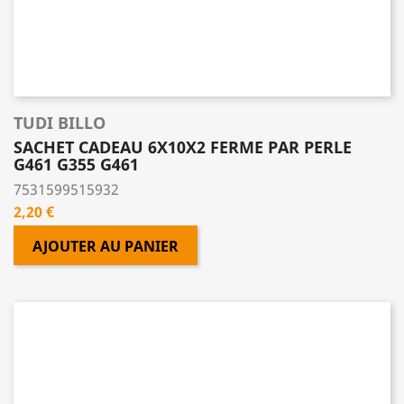
TUDI BILLO
SACHET CADEAU 6X10X2 FERME PAR PERLE
G461 G355 G461
7531599515932
Prix
2,20 €
AJOUTER AU PANIER