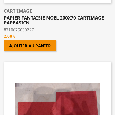
CART'IMAGE
PAPIER FANTAISIE NOEL 200X70 CARTIMAGE
PAPBASICN
8710675030227
Prix
2,00 €
AJOUTER AU PANIER