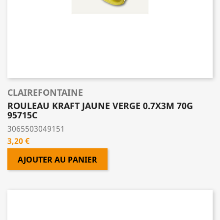
CLAIREFONTAINE
ROULEAU KRAFT JAUNE VERGE 0.7X3M 70G
95715C
3065503049151
Prix
3,20 €
AJOUTER AU PANIER