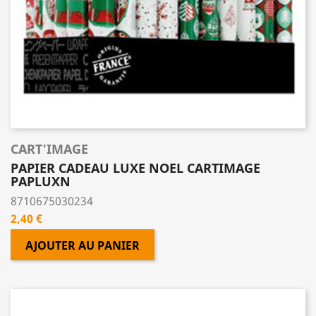
CART'IMAGE
PAPIER CADEAU LUXE NOEL CARTIMAGE
PAPLUXN
8710675030234
Prix
2,40 €
AJOUTER AU PANIER