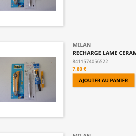
MILAN
RECHARGE LAME CERAM
8411574056522
Prix
7,80 €
AJOUTER AU PANIER
MILAN