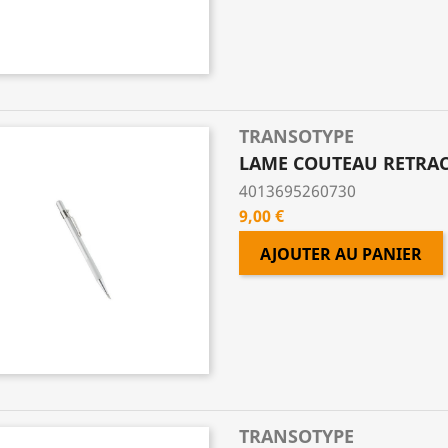
TRANSOTYPE
LAME COUTEAU RETRACT
4013695260730
Prix
9,00 €
AJOUTER AU PANIER
TRANSOTYPE