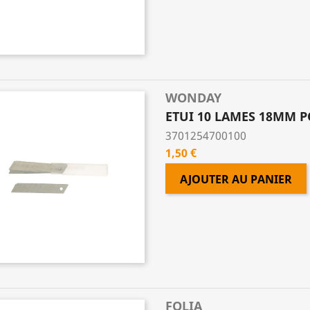
WONDAY
ETUI 10 LAMES 18MM 
3701254700100
Prix
1,50 €
AJOUTER AU PANIER
FOLIA