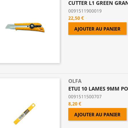
CUTTER L1 GREEN GRA
0091511900019
Prix
22,50 €
AJOUTER AU PANIER
OLFA
ETUI 10 LAMES 9MM PO
0091511500707
Prix
8,20 €
AJOUTER AU PANIER