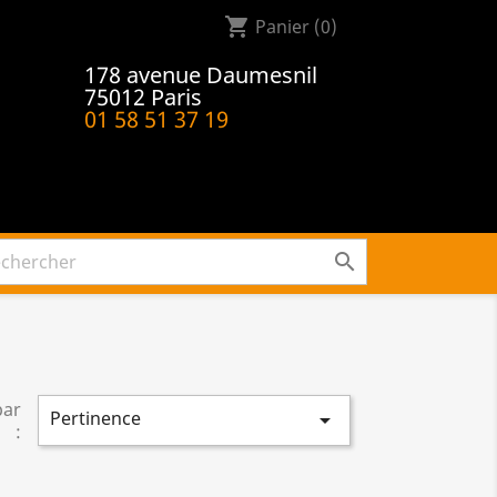
shopping_cart
Panier
(0)
178 avenue Daumesnil
75012 Paris
01 58 51 37 19

par
Pertinence

: