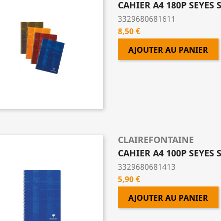
CAHIER A4 180P SEYES 
3329680681611
Prix
8,50 €
AJOUTER AU PANIER
CLAIREFONTAINE
CAHIER A4 100P SEYES 
3329680681413
Prix
5,90 €
AJOUTER AU PANIER