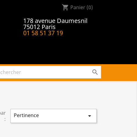
shopping_cart
Panier
(0)
178 avenue Daumesnil
75012 Paris
01 58 51 37 19

par
Pertinence

: