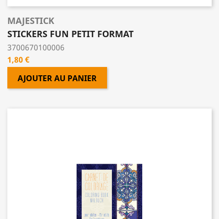
MAJESTICK
STICKERS FUN PETIT FORMAT
3700670100006
Prix
1,80 €
AJOUTER AU PANIER