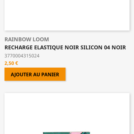
RAINBOW LOOM
RECHARGE ELASTIQUE NOIR SILICON 04 NOIR
3770004315024
Prix
2,50 €
AJOUTER AU PANIER