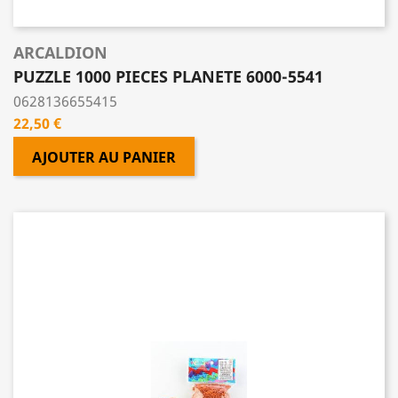
ARCALDION
PUZZLE 1000 PIECES PLANETE 6000-5541
0628136655415
Prix
22,50 €
AJOUTER AU PANIER