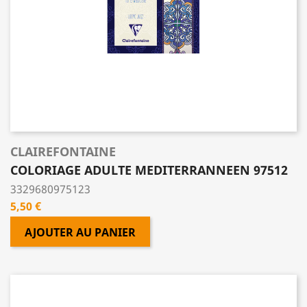
CLAIREFONTAINE
COLORIAGE ADULTE MEDITERRANNEEN 97512
3329680975123
Prix
5,50 €
AJOUTER AU PANIER