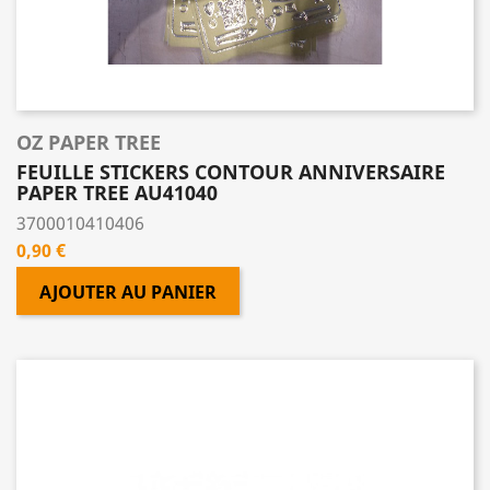
OZ PAPER TREE
FEUILLE STICKERS CONTOUR ANNIVERSAIRE
PAPER TREE AU41040
3700010410406
Prix
0,90 €
AJOUTER AU PANIER