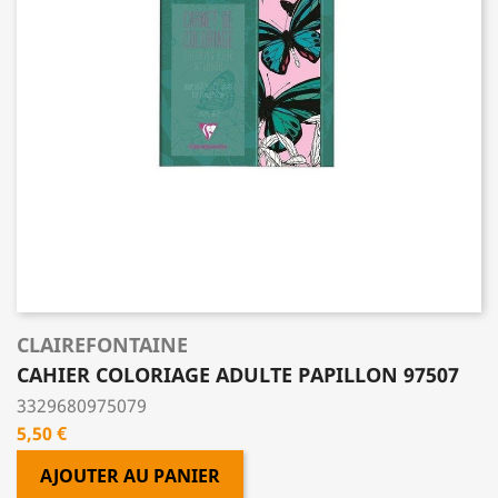
CLAIREFONTAINE
CAHIER COLORIAGE ADULTE PAPILLON 97507
3329680975079
Prix
5,50 €
AJOUTER AU PANIER