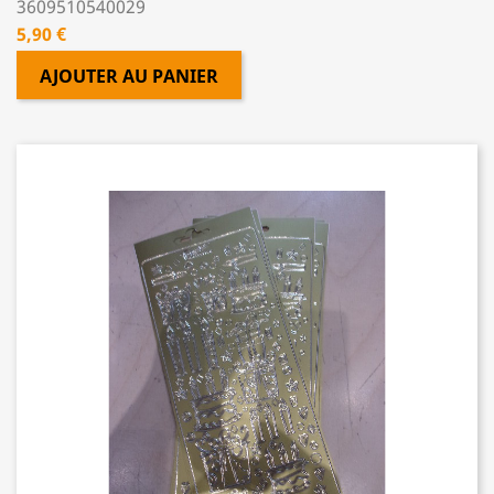
3609510540029
Prix
5,90 €
AJOUTER AU PANIER