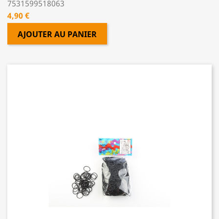
7531599518063
Prix
4,90 €
AJOUTER AU PANIER