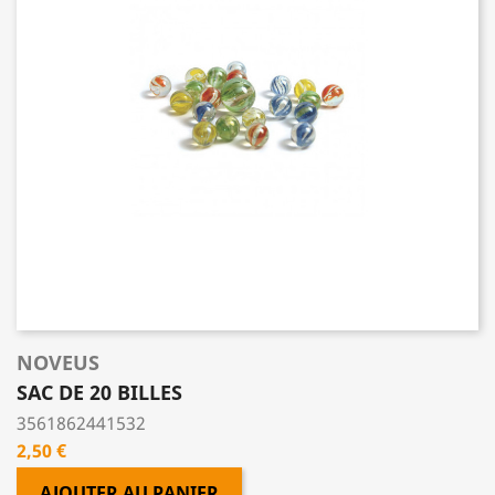
NOVEUS
SAC DE 20 BILLES
3561862441532
Prix
2,50 €
AJOUTER AU PANIER