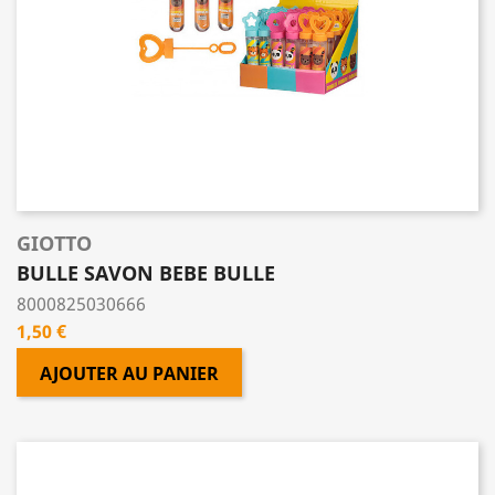
GIOTTO
BULLE SAVON BEBE BULLE
8000825030666
Prix
1,50 €
AJOUTER AU PANIER