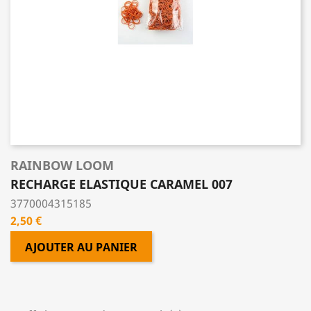
RAINBOW LOOM
RECHARGE ELASTIQUE CARAMEL 007
3770004315185
Prix
2,50 €
AJOUTER AU PANIER