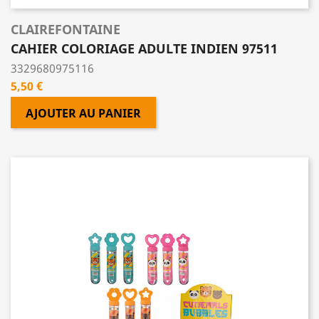
CLAIREFONTAINE
CAHIER COLORIAGE ADULTE INDIEN 97511
3329680975116
Prix
5,50 €
AJOUTER AU PANIER