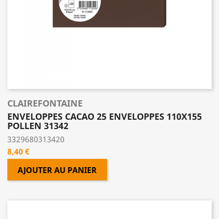
CLAIREFONTAINE
ENVELOPPES CACAO 25 ENVELOPPES 110X155
POLLEN 31342
3329680313420
Prix
8,40 €
AJOUTER AU PANIER