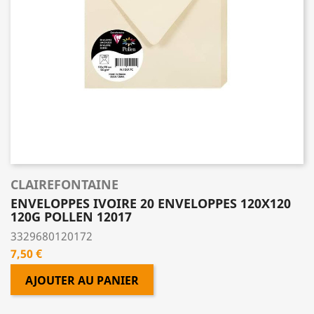
CLAIREFONTAINE
ENVELOPPES IVOIRE 20 ENVELOPPES 120X120
120G POLLEN 12017
3329680120172
Prix
7,50 €
AJOUTER AU PANIER