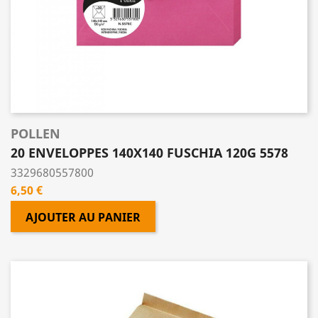
POLLEN
20 ENVELOPPES 140X140 FUSCHIA 120G 5578
3329680557800
Prix
6,50 €
AJOUTER AU PANIER