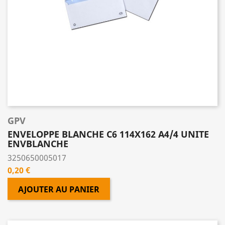
GPV
ENVELOPPE BLANCHE C6 114X162 A4/4 UNITE
ENVBLANCHE
3250650005017
Prix
0,20 €
AJOUTER AU PANIER