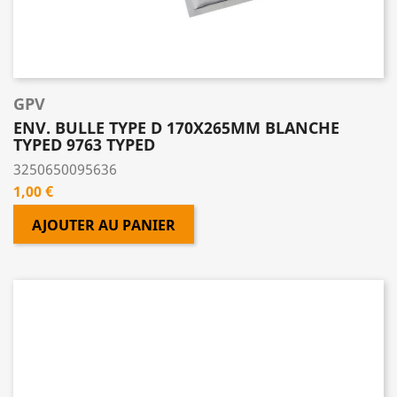
GPV
ENV. BULLE TYPE D 170X265MM BLANCHE
TYPED 9763 TYPED
3250650095636
Prix
1,00 €
AJOUTER AU PANIER