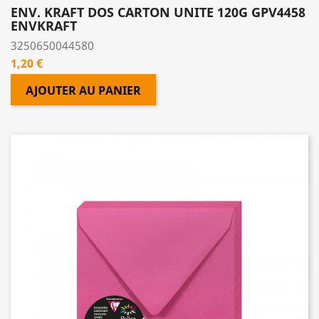
ENV. KRAFT DOS CARTON UNITE 120G GPV4458
ENVKRAFT
3250650044580
Prix
1,20 €
AJOUTER AU PANIER