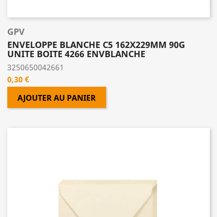
GPV
ENVELOPPE BLANCHE C5 162X229MM 90G
UNITE BOITE 4266 ENVBLANCHE
3250650042661
Prix
0,30 €
AJOUTER AU PANIER