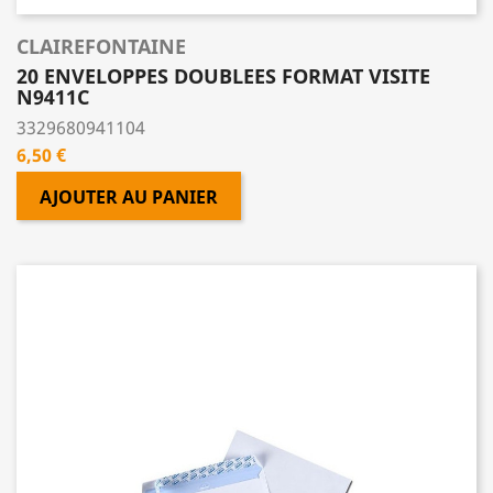
CLAIREFONTAINE
20 ENVELOPPES DOUBLEES FORMAT VISITE
N9411C
3329680941104
Prix
6,50 €
AJOUTER AU PANIER