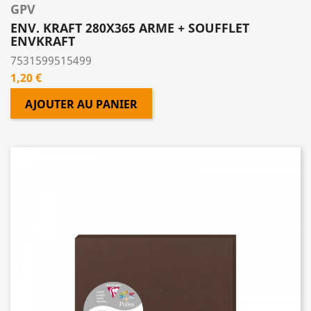
GPV
ENV. KRAFT 280X365 ARME + SOUFFLET
ENVKRAFT
7531599515499
Prix
1,20 €
AJOUTER AU PANIER