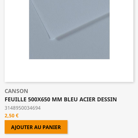
CANSON
FEUILLE 500X650 MM BLEU ACIER DESSIN
3148950034694
Prix
2,50 €
AJOUTER AU PANIER