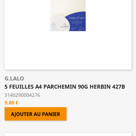
G.LALO
5 FEUILLES A4 PARCHEMIN 90G HERBIN 427B
3140290004276
Prix
9,80 €
AJOUTER AU PANIER