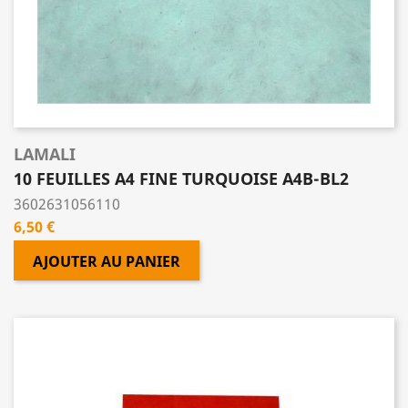
LAMALI
10 FEUILLES A4 FINE TURQUOISE A4B-BL2
3602631056110
Prix
6,50 €
AJOUTER AU PANIER