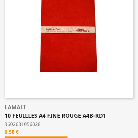
LAMALI
10 FEUILLES A4 FINE ROUGE A4B-RD1
3602631056028
Prix
6,50 €