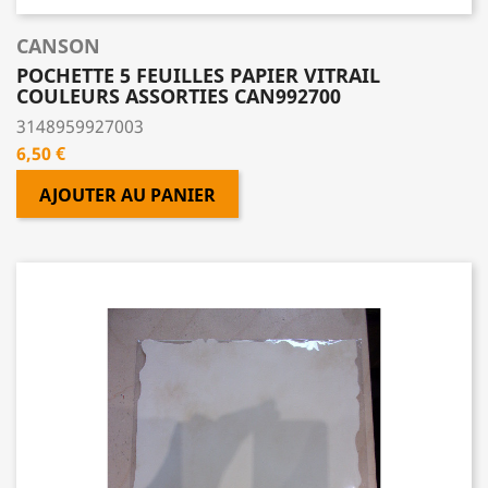
CANSON
POCHETTE 5 FEUILLES PAPIER VITRAIL
COULEURS ASSORTIES CAN992700
3148959927003
Prix
6,50 €
AJOUTER AU PANIER