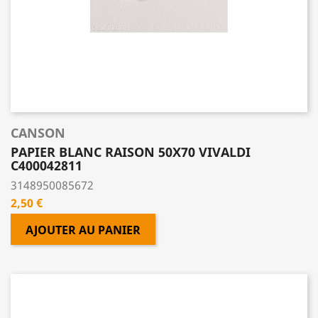
CANSON
PAPIER BLANC RAISON 50X70 VIVALDI
C400042811
3148950085672
Prix
2,50 €
AJOUTER AU PANIER