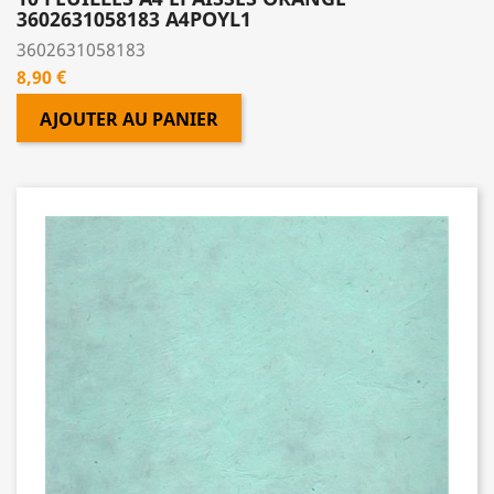
3602631058183 A4POYL1
3602631058183
Prix
8,90 €
AJOUTER AU PANIER