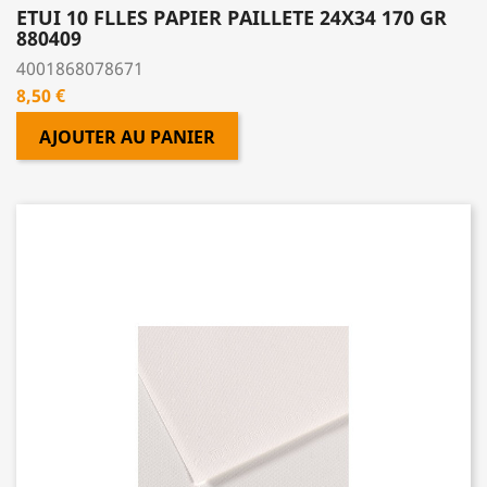
ETUI 10 FLLES PAPIER PAILLETE 24X34 170 GR
880409
4001868078671
Prix
8,50 €
AJOUTER AU PANIER