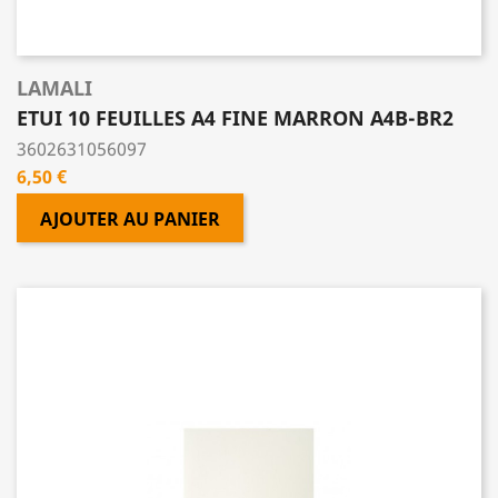
LAMALI
ETUI 10 FEUILLES A4 FINE MARRON A4B-BR2
3602631056097
Prix
6,50 €
AJOUTER AU PANIER