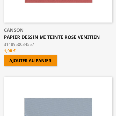
CANSON
PAPIER DESSIN MI TEINTE ROSE VENITIEN
3148950034557
Prix
1,90 €
AJOUTER AU PANIER